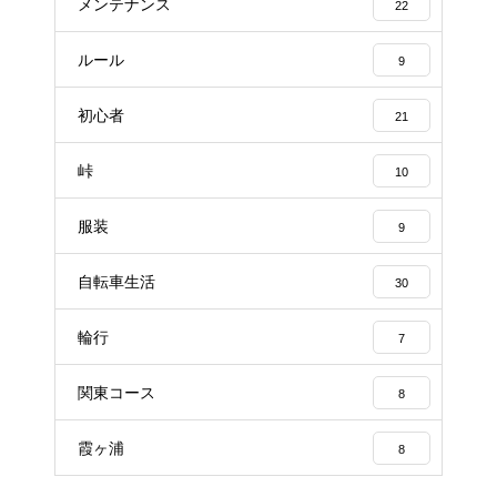
メンテナンス
22
ルール
9
初心者
21
峠
10
服装
9
自転車生活
30
輪行
7
関東コース
8
霞ヶ浦
8