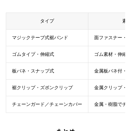
タイプ
素
マジックテープ式裾バンド
面ファスナー・
ゴムタイプ・伸縮式
ゴム素材・伸縮
板バネ・スナップ式
金属板バネ付・
裾クリップ・ズボンクリップ
金属クリップ・
チェーンガード／チェーンカバー
金属・樹脂でチ