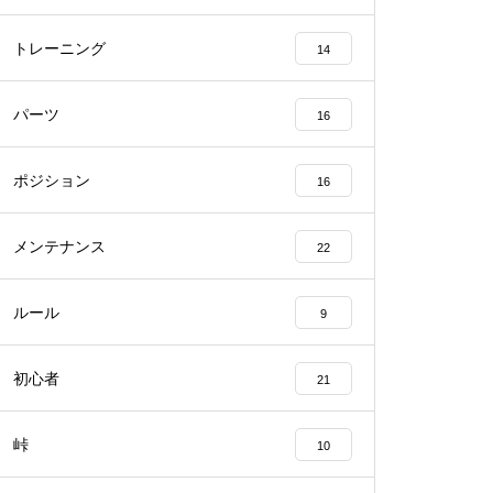
トレーニング
14
パーツ
16
ポジション
16
メンテナンス
22
ルール
9
初心者
21
峠
10