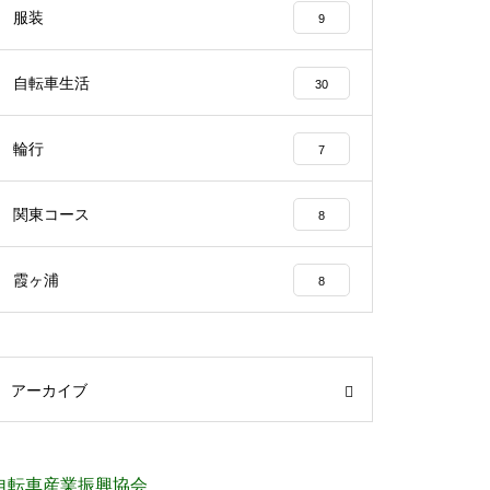
服装
9
自転車生活
30
輪行
7
関東コース
8
霞ヶ浦
8
アーカイブ
自転車産業振興協会