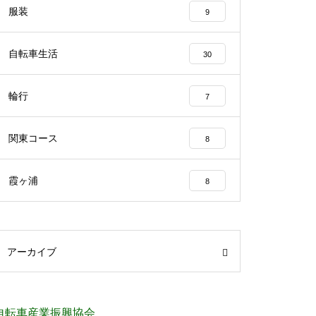
服装
9
自転車生活
30
輪行
7
関東コース
8
霞ヶ浦
8
アーカイブ
自転車産業振興協会