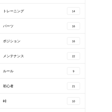
トレーニング
14
パーツ
16
ポジション
16
メンテナンス
22
ルール
9
初心者
21
峠
10