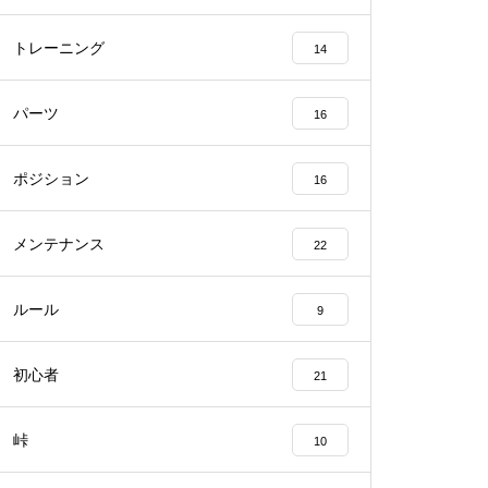
トレーニング
14
パーツ
16
ポジション
16
メンテナンス
22
ルール
9
初心者
21
峠
10