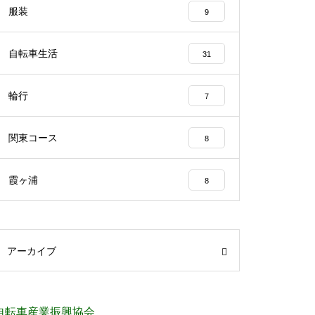
服装
9
自転車生活
31
輪行
7
関東コース
8
霞ヶ浦
8
アーカイブ
自転車産業振興協会