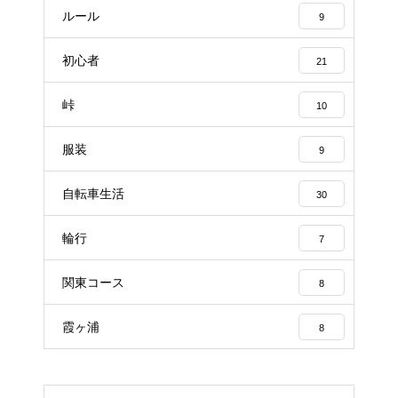
ルール
9
初心者
21
峠
10
服装
9
自転車生活
30
輪行
7
関東コース
8
霞ヶ浦
8