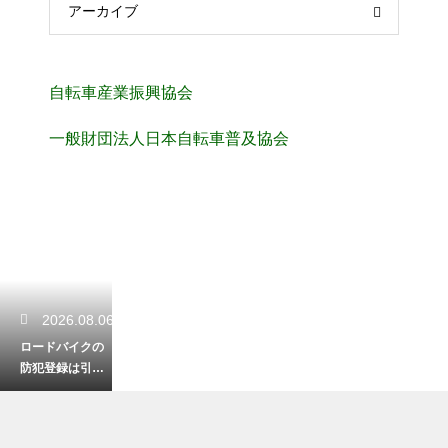
アーカイブ
自転車産業振興協会
一般財団法人日本自転車普及協会
2026.08.06
ロードバイクの
防犯登録は引っ
越しの時に手続
きが必要？正し
い変更方法