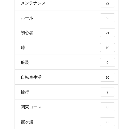
メンテナンス
22
ルール
9
初心者
21
峠
10
服装
9
自転車生活
30
輪行
7
関東コース
8
霞ヶ浦
8