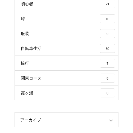
初心者
21
峠
10
服装
9
自転車生活
30
輪行
7
関東コース
8
霞ヶ浦
8
アーカイブ